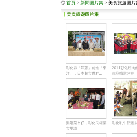
◎
首頁
>
新聞圖片集
> 美食旅遊圖片
彰化縣「洋蔥」前進「東
2011彰化焢
洋」，日本超市優鮮...
你品嚐當評審
樂活菜市仔，彰化民權菜
彰化乳牛節週
市場讚