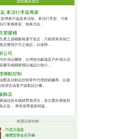
贊助廠商廣告
頂架,車頂行李箱專家
ck車架專家不論是車頂架、車頂行李架、汽車
自行車攜車架、拖車式自...
性塑膠桶
生產之儲桶嚴格遵守規定，只能用來承裝已
格且獲得許可之物品；以保障...
限公司
內外演出團隊，台灣室內劇場及戶外演出活
節慶等相關硬體設備設計執行...
體傳動控制
油壓及自動化控制零件代理經銷廠商，以速
技術理念為客戶規劃設計機...
服飾店
著誠信與永續經營為理念，並注重於價值與
為主旨， 專售當季最新韓版...
精選店家特輯
．
巧克力湯匙
．
橄欖型青金石手鍊