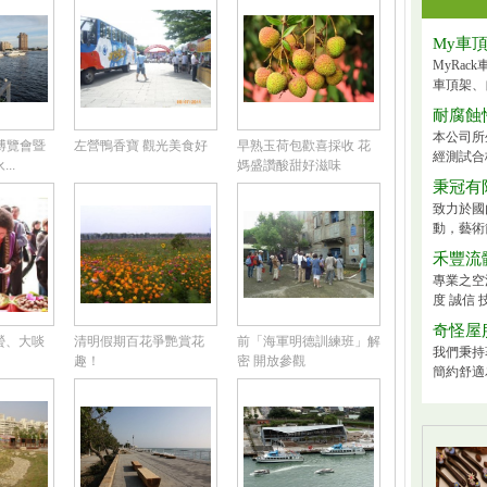
My車
MyRa
車頂架、
耐腐蝕
本公司所
洋博覽會暨
左營鴨香寶 觀光美食好
早熟玉荷包歡喜採收 花
經測試合
..
媽盛讚酸甜好滋味
秉冠有
致力於國
動，藝術
禾豐流
專業之空
度 誠信 
奇怪屋
螢、大啖
清明假期百花爭艷賞花
前「海軍明德訓練班」解
我們秉持
趣！
密 開放參觀
簡約舒適