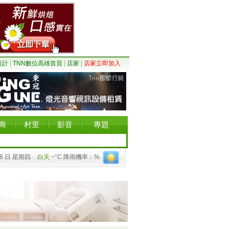
設計
|
TNN數位高雄首頁
|
店家
|
店家立即加入
商
村里
影音
專題
06 日 星期四
白天
~°C 降雨機率：%