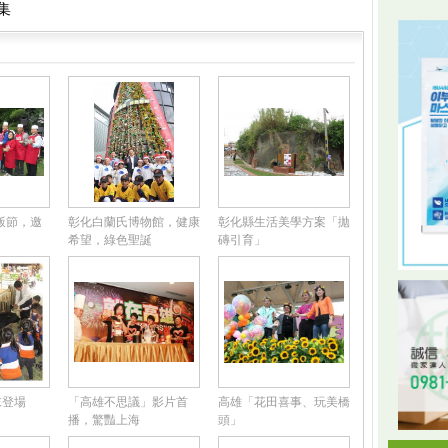
集
肉飯節，邀
彰化白蘭氏博物館，健康
彰化縣生活美學方案「拋
希望，綠色聖誕
磚引育」
末登場
「高雄不思議」影片首
高雄「花田喜事、玩美橋
播，驚豔上海
頭」