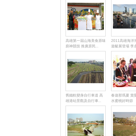
高雄第一屆山海美食原味
2011高雄海
廚神競技 推廣原民...
遊艇展登場 李永.
舊鐵軌變身自行車道 高
春遊那瑪夏 賞
雄港站景觀及自行車...
水蜜桃好時節