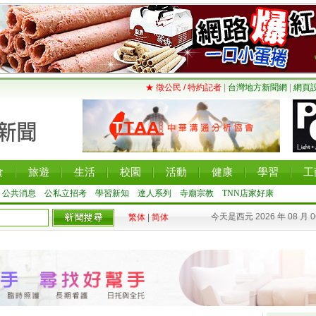
★ 徵公民 / 特約記者
|
台灣地方新聞網
|
網頁
食
旅遊
生活
校園
活動
健康
學習
工
公共消息
公私立招考
學習新知
達人系列
寺廟宗教
TNN店家好康
今天是西元 2026 年 08 月 
繁体
|
简体