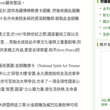
校園
0cm)藝術聖品。
永不
計,提供為藏傳佛教唐卡圖騰 ,然後依據此圖騰
彰化
十名中央美院系統的資深銅雕師,御製此金銅雕
國立
10
之苦,於1997年跨世紀之際,國家藝術工程以文
全民
族.創意.…等融合成就此中華文化復興之重要創舉,同
共家親之內涵,更是全球慈愛.和平(love.Peace)的
雕唐卡（National Spirit Art Treasur
中心之'研發大樓'安置,永久開放給校友及訪客參
,亦可至政治大學參訪,也多了一項全球性國家心
愛.智慧.圓滿”之心靈力量,使生活快樂,生命喜
HBL
大師暨師徒三尊3D金銅雕及臧巴拉黃財神可保
新榮