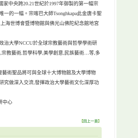
家中央跨20.21世紀於1997年御製的第一幅宗
一的一幅。宗喀巴大師Tsonghkapa此金唐卡聖
國上海世博會暨博物館與佛光山佛陀紀念館地宮
政治大學NCCU於全球宗教藝術與哲學學術研
,宗教藝術,哲學科學,美學創意,民族藝術…等,多
心靈藝術聖品將可與全球十大博物館及大學博物
研究做深入交流,發揮政治大學藝術文化深厚功
研中心
【
回上一頁
】