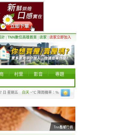
設計
|
TNN數位高雄首頁
|
店家
|
店家立即加入
商
村里
影音
專題
07 日 星期五
白天
~°C 降雨機率：%