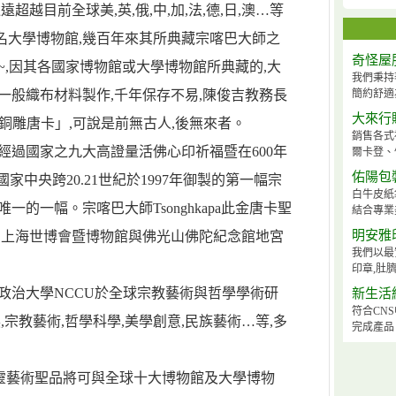
超越目前全球美,英,俄,中,加,法,德,日,澳…等
名大學博物館,幾百年來其所典藏宗喀巴大師之
奇怪屋
~,因其各國家博物館或大學博物館所典藏的,大
我們秉持
一般織布材料製作,千年保存不易,陳俊吉教務長
簡約舒適
大來行
銅雕唐卡」,可說是前無古人,後無來者。
銷售各式
經過國家之九大高證量活佛心印祈福暨在600年
爾卡登、
佑陽包
家中央跨20.21世紀於1997年御製的第一幅宗
白牛皮紙
一的一幅。宗喀巴大師Tsonghkapa此金唐卡聖
結合專業
明安雅
國上海世博會暨博物館與佛光山佛陀紀念館地宮
我們以最
印章,肚臍
政治大學NCCU於全球宗教藝術與哲學學術研
新生活
符合CN
,宗教藝術,哲學科學,美學創意,民族藝術…等,多
完成產品
心靈藝術聖品將可與全球十大博物館及大學博物