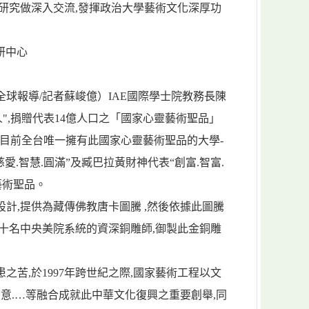
研究做深入交流,發揮政治大學藝術文化深厚功
研中心
全球報導/記者蘇峻億）IAE國際學士院教務長陳
人",捐贈代表14億人口之「國家心靈藝術聖品」
,為目前全台唯一擁有此國家心靈藝術聖品的大學-
代表“慈愛.智慧.圓滿”及臧巴拉黃財神代表“創富.智富.
)藝術聖品。
計,提供為藏傳佛教唐卡圖騰 ,然後依據此圖騰
十名中央美院系統的資深銅雕師,御製此金銅雕
之苦,於1997年跨世紀之際,國家藝術工程以文
族.創意.…等融合成就此中華文化復興之重要創舉,同