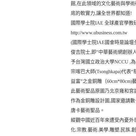
館,在此領域的文化藝術與學術
底的軟實力,讓全世界都知道!
國際學士院IAE 全球產官學教
http://www.ubusiness.com.tw
(國際學士院IAE國會時是論壇
俊吉院士,即"中華藝術網創辦
予台灣國立政治大學NCCU 
宗喀巴大師(Tsonghkapa)
益富”之金銅雕（60cm*80cm
此藝術聖品原圖乃北京雍和宮設
作為金銅雕設計圖,國家邀請數
唐卡藝術聖品。
縱觀中國近百年來遭受內憂外患
化.宗教.藝術.美學.雕塑.民