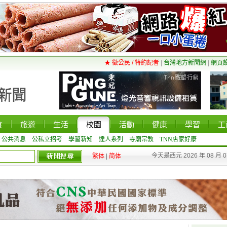
★ 徵公民 / 特約記者
|
台灣地方新聞網
|
網頁
食
旅遊
生活
校園
活動
健康
學習
工
公共消息
公私立招考
學習新知
達人系列
寺廟宗教
TNN店家好康
今天是西元 2026 年 08 月 
繁体
|
简体