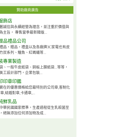
贊助廠商廣告
服飾店
著誠信與永續經營為理念，並注重於價值與
為主旨， 專售當季最新韓版...
贈品禮品公司
禮品，贈品，禮盒以及各廠牌3C家電也有皮
竹炭系列、鱷魚、紅螞蟻等...
裝專業製造
袋、一般牛皮紙袋、銅板上膜紙袋...等等，
美工設計部門，企業包裝...
印印章印鑑
實在的優惠價格給您最特別的公司章,客制化
章,結婚對章,卡通章,...
純鮮乳品
S中華民國國家標準，生產過程從生乳殺菌至
，絕無添加任何添加物及成...