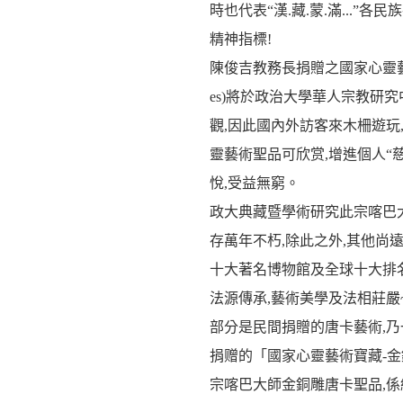
時也代表“漢.藏.蒙.滿...”各民族
精神指標!
陳俊吉教務長捐贈之國家心靈藝術寶藏-金銅
es)將於政治大學華人宗教研究
觀,因此國內外訪客來木柵遊玩
靈藝術聖品可欣赏,增進個人“慈
悅,受益無窮。
政大典藏暨學術研究此宗喀巴
存萬年不朽,除此之外,其他尚遠遠
十大著名博物館及全球十大排
法源傳承,藝術美學及法相莊嚴
部分是民間捐贈的唐卡藝術,乃
捐赠的「國家心靈藝術寶藏-金
宗喀巴大師金銅雕唐卡聖品,係