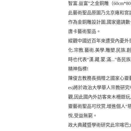
智富.益富”之金銅雕（60cm*8
此藝術聖品原圖乃北京雍和宮設
作為金銅雕設計圖,國家邀請數
唐卡藝術聖品。
縱觀中國近百年來遭受內憂外患
化.宗教.藝術.美學.雕塑.民
時也代表“漢.藏.蒙.滿...”各民族
精神指標!
陳俊吉教務長捐贈之國家心靈藝術寶藏-金銅
es)將於政治大學華人宗教研究
觀,因此國內外訪客來木柵遊玩
靈藝術聖品可欣赏,增進個人“慈
悅,受益無窮。
政大典藏暨學術研究此宗喀巴