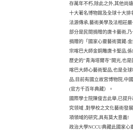
存萬年不朽,除此之外,其他尚遠遠
十大著名博物館及全球十大排
法源傳承,藝術美學及法相莊嚴
部分是民間捐贈的唐卡藝術,乃
捐赠的「國家心靈藝術寶藏-金
宗喀巴大師金銅雕唐卡聖品,係
歷史的"青海塔爾寺"開光,也是國
喀巴大師心藝術聖品,也是全球唯
品,目前有國立故宮博物院,中
(官方千百年典藏）。
國際學士院陳俊吉此舉,已提升
究领域 ,對學校之文化藝術發展
項領域的研究,具有莫大意義!
政治大學NCCU典藏此國家