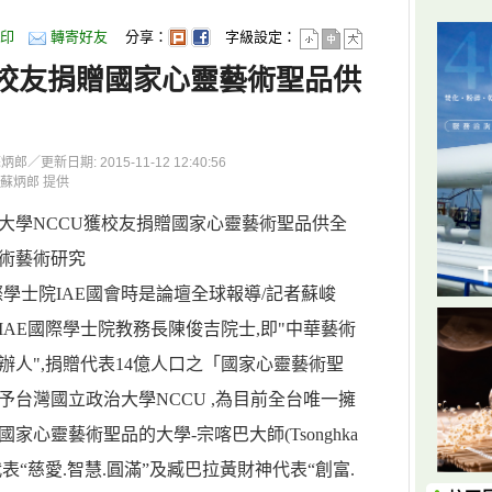
印
轉寄好友
分享：
字級設定：
獲校友捐贈國家心靈藝術聖品供
更新日期: 2015-11-12 12:40:56
蘇炳郎 提供
大學NCCU獲校友捐贈國家心靈藝術聖品供全
術藝術研究
際學士院IAE國會時是論壇全球報導/記者蘇峻
IAE國際學士院教務長陳俊吉院士,即"中華藝術
辦人",捐贈代表14億人口之「國家心靈藝術聖
予台灣國立政治大學NCCU ,為目前全台唯一擁
國家心靈藝術聖品的大學-宗喀巴大師(Tsonghka
)代表“慈愛.智慧.圓滿”及臧巴拉黃財神代表“創富.