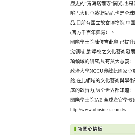
歷史的"青海塔爾寺"開光,也是國
喀巴大師心藝術聖品,也是全球唯
品,目前有國立故宮博物院,中
(官方千百年典藏）。
國際學士院陳俊吉此舉,已提升
究领域 ,對學校之文化藝術發展
項領域的研究,具有莫大意義!
政治大學NCCU典藏此國家
館,在此領域的文化藝術與學術
底的軟實力,讓全世界都知道!
國際學士院IAE 全球產官學教
http://www.ubusiness.com.tw