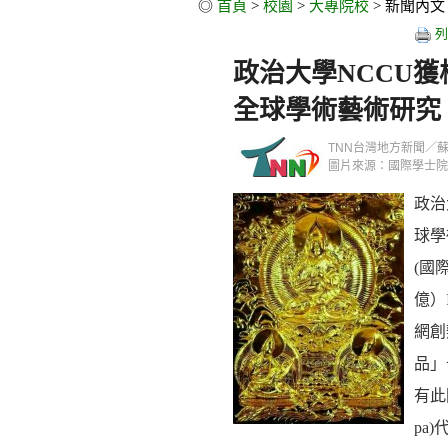
◎
首頁
>
校園
>
大專院校
> 新聞內文
列
政治大學NCCU
全球學術藝術研究
TNN台灣地方新聞／蘇炳郎／
圖片來源：國際學士院
政治
球學
(國
億）
網創
品」
有此
pa