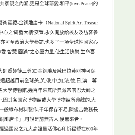
共家親之內涵,更是全球慈愛.和平(love.Peace)的
雕唐卡（National Spirit Art Treasur
中心之'研發大樓'安置,永久開放給校友及訪客參
,亦可至政治大學參訪,也多了一項全球性國家心
愛.智慧.圓滿”之心靈力量,使生活快樂,生命喜
大師暨師徒三尊3D金銅雕及臧巴拉黃財神可保
超越目前全球美,英,俄,中,加,法,德,日,澳…等
名大學博物館,幾百年來其所典藏宗喀巴大師之
~,因其各國家博物館或大學博物館所典藏的,大
一般織布材料製作,千年保存不易,陳俊吉教務長
銅雕唐卡」,可說是前無古人,後無來者。
經過國家之九大高證量活佛心印祈福暨在600年