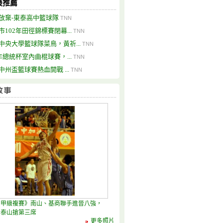
最推薦
放棄-東泰高中籃球隊
TNN
市102年田徑錦標賽閉幕...
TNN
中央大學籃球隊菜鳥，黃祈...
TNN
1年總統杯室內曲棍球賽，...
TNN
中州盃籃球賽熱血開戰 ...
TNN
男甲級複賽》南山、基商聯手進晉八強，
、泰山搶第三席
更多照片