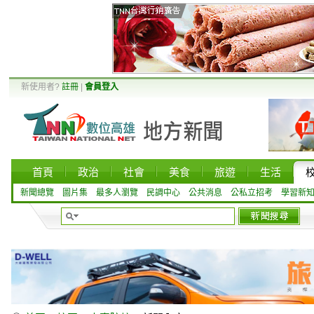
新使用者?
註冊
|
會員登入
首頁
政治
社會
美食
旅遊
生活
新聞總覽
圖片集
最多人瀏覽
民調中心
公共消息
公私立招考
學習新