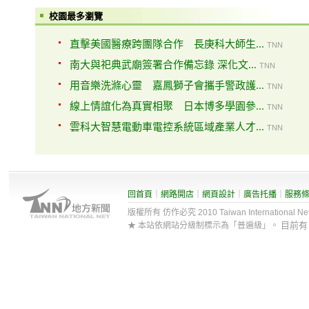
校園最多瀏覽
直擊美國醫療跨團隊合作 長庚科大師生...
TNN
南大與祀典武廟簽署合作備忘錄 深化文...
TNN
用音樂洗滌心靈 嘉鳳獅子會攜手警政護...
TNN
線上情誼化為真實相聚 日本博多學園參...
TNN
雲科大智慧電動車電控系統區域產業人才...
TNN
回首頁
｜
網路開店
｜
網頁設計
｜
廣告托播
｜
服務
版權所有 仿作必究 2010 Taiwan International Net Co
目前
★ 本站依網站分級制標示為「普遍級」。