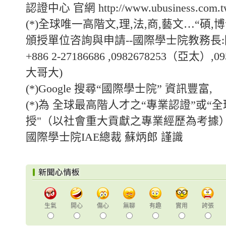
認證中心 官網 http://www.ubusiness.com.t
(*)全球唯一高階文,理,法,商,藝文…“碩
頒授單位咨詢與申請--國際學士院教務長
+886 2-27186686 ,0982678253（亞太）,0
大哥大)
(*)Google 搜尋“國際學士院” 資訊豐富,
(*)為 全球最高階人才之“專業認證”或“
授"（以社會重大貢獻之專業經歷為考據
國際學士院IAE總裁 蘇炳郎 謹識
生氣
開心
傷心
無聊
有趣
實用
誇張