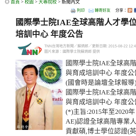
◎
首頁
>
校園
>
大專院校
> 新聞內文
列印
轉寄好友
分享：
國際學士院IAE全球高階人才學
培訓中心 年度公告
TNN台灣地方新聞／蘇炳郎／更新日期: 2015-08-22 12:49
圖片來源：國際學士院蘇炳郎 提供
國際學士院IAE全球高
與育成培訓中心 年度公
(國會時是論壇全球報導
國際學士院IAE全球高
與育成培訓中心 年度公
(*)主旨:2015年至202
AE)認證全球高階專業
貢獻碩,博士學位認證(