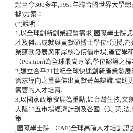
起至今300多年,1951年聯合國世界大學
據)方案：
(*)說明：
1,以全球創新創業經營需求,國際學士院
才及傑出成就與貢獻碩博士學位”頒授,
業蓬勃發展與兩岸核心價值市場,產官學
（Position)為全球最高專業,學位認證之標
2,建立合乎21世紀全球快速創新產業發
需求導向之重要傑出貢獻菁英認證,協助
需要的人才培育.
3,以國家政策發展為重點,如台灣生技,文
大陸13五市場經濟計劃及各國（美,英,法
策
,國際學士院 （IAE)全球高階人才培訓認