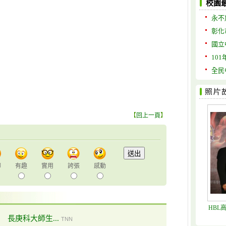
校園
永不
彰化
國立
10
全民
【
回上一頁
】
聊
有趣
實用
誇張
感動
HBL
長庚科大師生...
TNN