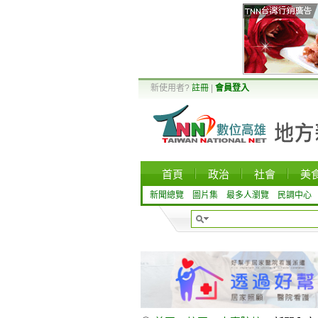
新使用者?
註冊
|
會員登入
首頁
政治
社會
美
新聞總覽
圖片集
最多人瀏覽
民調中心