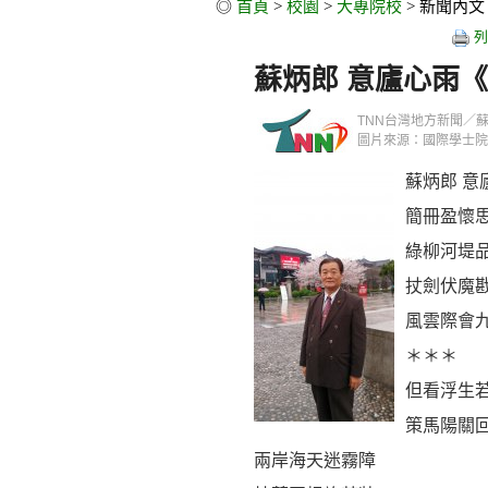
◎
首頁
>
校園
>
大專院校
> 新聞內文
列
蘇炳郎 意廬心雨
TNN台灣地方新聞／蘇炳郎／
圖片來源：國際學士院
蘇炳郎 意
簡冊盈懷
綠柳河堤
扙劍伏魔
風雲際會
＊＊＊
但看浮生
策馬陽關
兩岸海天迷霧障