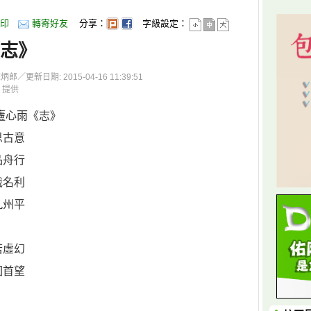
印
轉寄好友
分享：
字級設定：
《志》
更新日期: 2015-04-16 11:39:51
 提供
廬心雨《志》
思古意
品舟行
戡名利
九州平
若虛幻
回首望