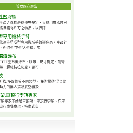
贊助廠商廣告
性塑膠桶
生產之儲桶嚴格遵守規定，只能用來承裝已
格且獲得許可之物品；以保障...
型專用機械手臂
化為注塑成型專用機械手臂製造商，產品計
迷你型/中型/大型橫走式...
璃纖維布
PTFE塗布纖維布．膠帶，尺寸穩定、耐彎曲
輕、超強抗拉強度，更可...
技
升機/多旋槳等不同類型、油動/電動/混合動
動力的無人駕駛航空器飛...
頂架,車頂行李箱專家
ck車架專家不論是車頂架、車頂行李架、汽車
自行車攜車架、拖車式自...