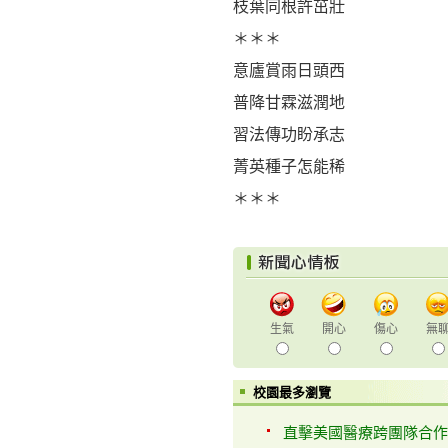
枝葉同根許茁壯
＊＊＊
意廬賞雨日頭西
普降甘霖滋潤地
習法傳功盼承志
菁英種子怎能稀
＊＊＊
生氣
開心
傷心
無
校園最多瀏覽
直擊美國醫療跨團隊合作 