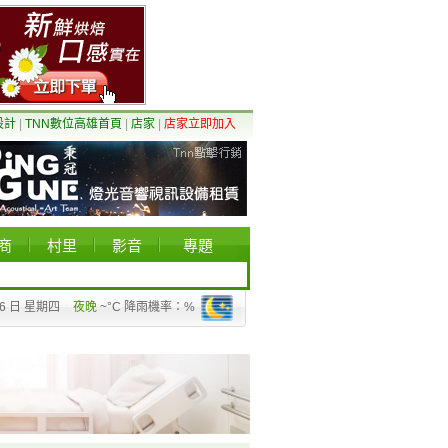
設計
|
TNN數位高雄首頁
|
店家
|
店家立即加入
商
村里
影音
專題
06 日 星期四
夜晚
~°C 降雨機率：%