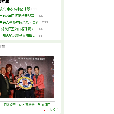
最推薦
放棄-東泰高中籃球隊
TNN
市102年田徑錦標賽閉幕...
TNN
中央大學籃球隊菜鳥，黃祈...
TNN
1年總統杯室內曲棍球賽，...
TNN
中州盃籃球賽熱血開戰 ...
TNN
高中籃球複賽，12/29高雄雄中熱血開打
更多照片