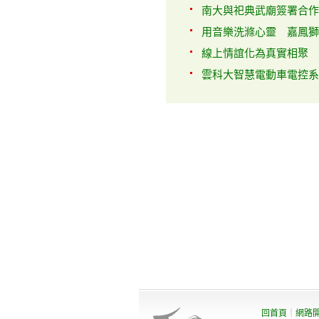
南大與祀典武廟簽署合作備
用音樂洗滌心靈 嘉鳳獅子
線上情誼化為真實相聚 日
雲科大智慧電動車電控系統
回首頁
｜
網路