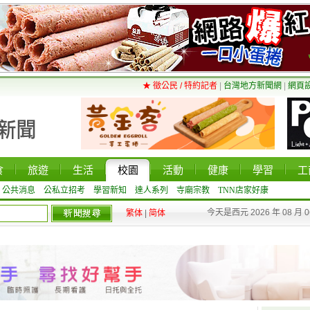
★ 徵公民 / 特約記者
|
台灣地方新聞網
|
網頁
食
旅遊
生活
校園
活動
健康
學習
工
公共消息
公私立招考
學習新知
達人系列
寺廟宗教
TNN店家好康
今天是西元 2026 年 08 月 
繁体
|
简体