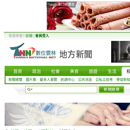
新使用者?
註冊
|
會員登入
首頁
政治
社會
美食
旅遊
生活
新聞總覽
圖片集
最多人瀏覽
民調中心
公共消息
公私立招考
學習新