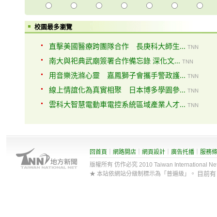
校園最多瀏覽
直擊美國醫療跨團隊合作 長庚科大師生...
TNN
南大與祀典武廟簽署合作備忘錄 深化文...
TNN
用音樂洗滌心靈 嘉鳳獅子會攜手警政護...
TNN
線上情誼化為真實相聚 日本博多學園參...
TNN
雲科大智慧電動車電控系統區域產業人才...
TNN
回首頁
｜
網路開店
｜
網頁設計
｜
廣告托播
｜
服務
版權所有 仿作必究 2010 Taiwan International Net Co
目前
★ 本站依網站分級制標示為「普遍級」。