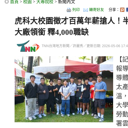
◎
首頁
>
校園
>
大專院校
> 新聞內文
列印
轉寄好友
分享：
虎科大校園徵才百萬年薪搶人！
大廠領銜 釋4,000職缺
TNN台灣地方新聞／許麗秀／更新日期: 2026-05-06 17:47
【記
報
導
太
溫
大學
勞
署