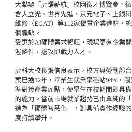
大舉辦「虎躍薪航」校園徵才博覽會。徵
含大立光、世界先進、京元電子、上銀科
維修（EGAT）等112家優質企業進駐，總計
個職缺。
受惠於AI硬體需求暢旺，現場更有企業
渥條件，搶攻即戰力人才。
虎科大校長張信良表示，校方與勞動部合
案已逾12年，畢業生就業率穩站94%，
準對接產業痛點，使學生在校期間即具備
的能力。當前市場就業趨勢已由單純的「
進為「硬體智慧化」，對具備實作經驗的
度持續攀升。