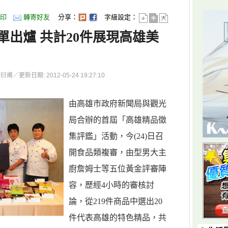
印
轉寄好友
分享：
字級設定：
單出爐 共計20件展現高雄美
更新日期: 2012-05-24 19:27:10
由高雄市政府新聞局與觀光
局合辦的首屆「高雄精品徵
集評鑑」活動，今(24)日召
開食品類複審，由型男大主
廚詹姆士等五位黃金評審陣
容，歷經4小時的審核討
論，從219件商品中選出20
件代表高雄的特色精品，共