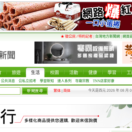
★ 徵公民 / 特約記者
|
台灣地方新聞網
|
網頁
食
旅遊
生活
校園
活動
健康
學習
工
公共消息
公私立招考
學習新知
達人系列
寺廟宗教
TNN店家好康
今天是西元 2026 年 08 月 
繁体
|
简体