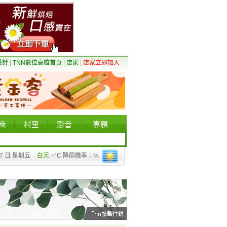
設計
|
TNN數位高雄首頁
|
店家
|
店家立即加入
商
村里
影音
專題
07 日 星期五
白天
~°C 降雨機率：%