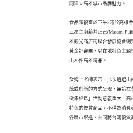
同建立高雄城市品牌魅力。
食品類複審於下午2時於高雄
三星主廚藤井正己(Masami 
雄觀光商店街聯合發展協會劉
黃金評審團，以在地特色主題
出20件高雄精品。
詹姆士老師表示，此次遴選出
統或創新的方式呈現，無論在
徵集評鑑」活動意義重大，高
特色的優質商品，不僅為消費
各縣市跟進，共同將台灣優質