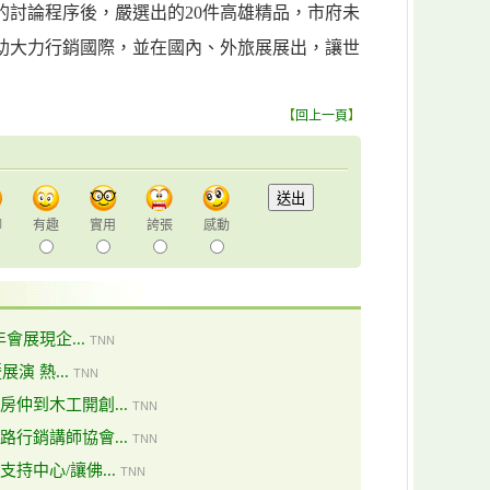
的討論程序後，嚴選出的20件高雄精品，市府未
助大力行銷國際，並在國內、外旅展展出，讓世
【
回上一頁
】
聊
有趣
實用
誇張
感動
會展現企...
TNN
演 熱...
TNN
仲到木工開創...
TNN
行銷講師協會...
TNN
持中心/讓佛...
TNN