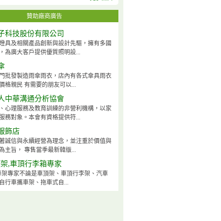
贊助廠商廣告
子科技股份有限公司
燈具及相關產品創新與設計先驅，擁有多國
，為廣大客戶提供優質照明設...
傘
門批發製造雨傘雨衣，店內有各式傘具雨衣
價格親民 有需要的朋友可以...
人中華溝通分析協會
、心理服務及教育訓練的非營利機構，以家
服務對象。本會有資格提供符...
服飾店
著誠信與永續經營為理念，並注重於價值與
為主旨， 專售當季最新韓版...
頂架,車頂行李箱專家
ck車架專家不論是車頂架、車頂行李架、汽車
自行車攜車架、拖車式自...