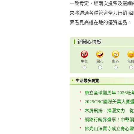
一致肯定，經兩次投票及嚴謹
來將透過各種管道全力行銷協
界看見高雄在地的優質產品。
生氣
開心
傷心
無
生活最多瀏覽
康立全球迎馬年 2026旺年
2025CBC國際美業大賽暨展
木屑飛揚，揮灑女力 從房
網路行銷界盛事！中華網路
佛光山法寶寺成立身心靈支