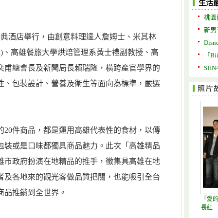
生活
桃園
新男子
金典酒店舉行，由創意料理達人詹姆士、米其林
Disne
Fujii)、高雄餐旅大學烘焙管理系黃士禮副教授、高
「B
奕甫總會長及新聞局長賴瑞隆，橫跨產官學界的
SHN
性、包裝設計、營養及衛生等面向為標準，嚴選
的20件商品，都是運用高雄代表性的食材，以傳
包裝或是口味都獨具商品魅力。此次「高雄精品
雄市政府扮演在地精品的推手，徵集具高雄在地
者及各地來的觀光客做品質把關，也能吸引全台
商品推銷到全世界。
「愛的
長紅