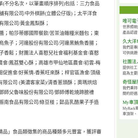
單(不分名次，以筆畫順序排列)包括：三力食品
舖有限公司/中外棋餅(立體公仔版)；太平洋食
唯可電
有限公司/黃金鳳梨酥；
世界照明
醬；帕莎蒂娜國際餐飲/苦茶油雜糧米麵包；東
產品認證
久大洋
烏魚子；河邊股份有限公司/河邊黑鮪魚香腸；
我們是專
子香鬆；財團法人喜憨兒社會福利基金會/喜憨
可供挑選
社團法
會/鳳荔雙心酥；高雄市甲仙地區農會/初雲-梅
提供社工
促進會/好蕉情-香蕉旺來酥；梓官區漁會/頂級
庭為主要
奇怪屋
限公司 (美濃客家菜)/清香蔥頭酥；奧瑪烘焙
我們秉持
鄧師父魯味股份有限公司/鄧師傅乾燒蹄膀禮
簡約舒適
振南食品有限公司/綠豆椪；懿品乳酪果子手造
My車
MyRa
車頂架、
精品」食品類徵集的商品種類多元豐富，獲評審