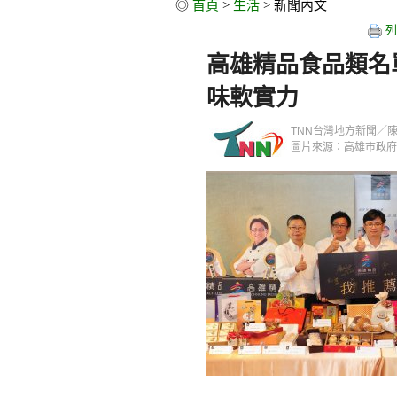
◎
首頁
>
生活
> 新聞內文
列
高雄精品食品類名
味軟實力
TNN台灣地方新聞／陳衍甫／
圖片來源：高雄市政府