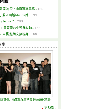
最推薦
龍潭Op盃，山道家族車隊...
TNN
雙人團體Mixion首...
TNN
y Junior全...
TNN
ii」畢書盡台中預購壓軸...
TNN
48來襲 超萌女孩現身...
TNN
麵包魂」高雄星光首映會 陳菊預祝票房
更多照片