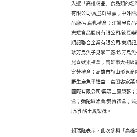
入選「高雄精品」食品類的名
有限公司/鳳荔鮮果露；中外餅
品廠/豆腐乳禮盒；江餅屋食品
志斌食品股份有限公司/辣豆瓣
順記聯合企業有限公司/東順記
珍芳烏魚子見學工廠/珍芳烏魚
兒喜歡米禮盒；高雄市大樹區農
宴芳禮盒；高雄市旗山形象商圈
野生烏魚子禮盒；富閎客家菜有
國際有限公司/奧瑪土鳳梨酥；
盒；彌陀區漁會/雙寶禮盒；舊
所/乳酪土鳳梨酥。
賴瑞隆表示，此次參與「高雄