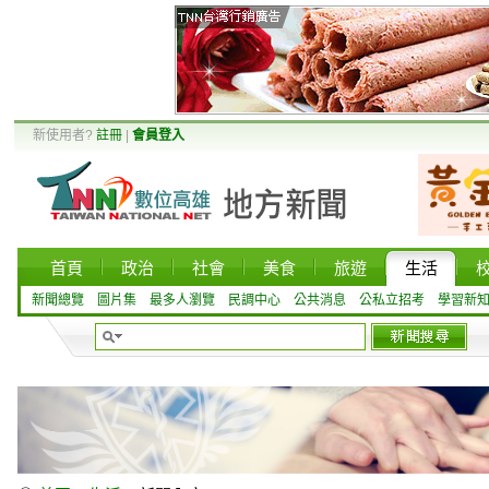
新使用者?
註冊
|
會員登入
首頁
政治
社會
美食
旅遊
生活
新聞總覽
圖片集
最多人瀏覽
民調中心
公共消息
公私立招考
學習新