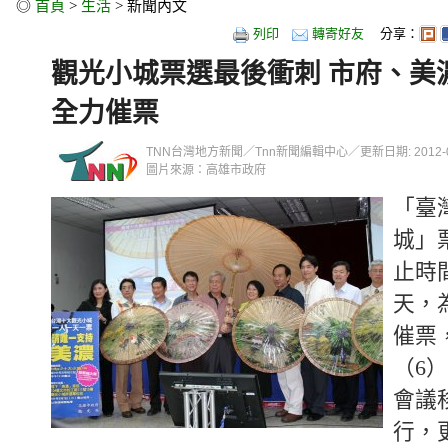
◎
首頁
>
生活
> 新聞內文
列印
轉寄好友
分享：
觀光小城票選最後衝刺 市府、美
全力催票
TNN台灣地方新聞／Tnn新聞編輯中心／更新日期: 2012-03-0
圖片來源：高雄市政府
「臺
城」
止時
天，
催票
（6
會議
行，