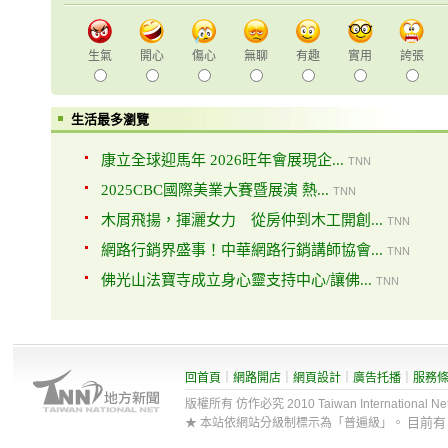
生氣
開心
傷心
無聊
有趣
實用
誇張
生活最多瀏覽
康立全球迎馬年 2026旺年會展現企...
TNN
2025CBC國際美業大賽暨展演 熱...
TNN
木屑飛揚，揮灑女力 從房仲到木工開創...
TNN
網路行銷界盛事！中華網路行銷講師協會...
TNN
佛光山法寶寺成立身心靈支持中心/讓佛...
TNN
回首頁
｜
網路開店
｜
網頁設計
｜
廣告托播
｜
服務
版權所有 仿作必究 2010 Taiwan International Net Co
目前
★ 本站依網站分級制標示為「普遍級」。