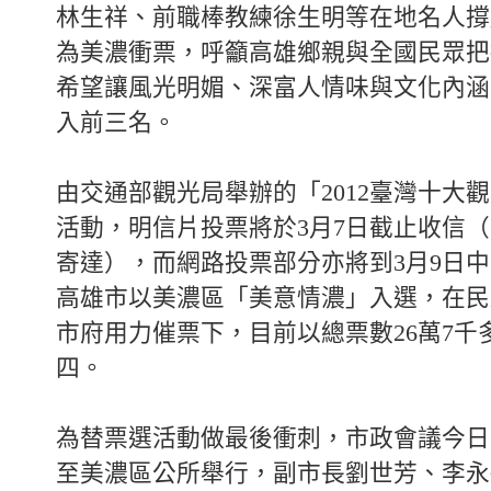
林生祥、前職棒教練徐生明等在地名人撐
為美濃衝票，呼籲高雄鄉親與全國民眾把
希望讓風光明媚、深富人情味與文化內涵
入前三名。
由交通部觀光局舉辦的「2012臺灣十大
活動，明信片投票將於3月7日截止收信
寄達），而網路投票部分亦將到3月9日中
高雄市以美濃區「美意情濃」入選，在民
市府用力催票下，目前以總票數26萬7千
四。
為替票選活動做最後衝刺，市政會議今日
至美濃區公所舉行，副市長劉世芳、李永