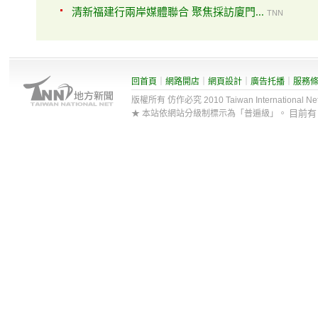
清新福建行兩岸媒體聯合 聚焦採訪廈門...
TNN
回首頁
｜
網路開店
｜
網頁設計
｜
廣告托播
｜
服務
版權所有 仿作必究 2010 Taiwan International Net Co
目前
★ 本站依網站分級制標示為「普遍級」。