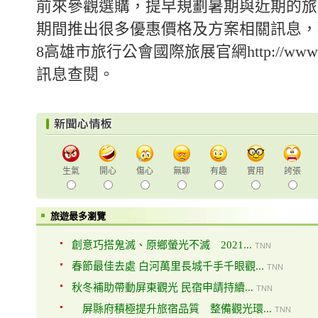
前來參觀選購，提早規劃暑期與近期的旅
期間推出很多優惠價格及方案相關訊息，歡
8高雄市旅行公會國際旅展官網http://www.kt
訊息查閱。
生氣
開心
傷心
無聊
有趣
實用
誇張
旅遊最多瀏覽
創意巧搭鬼滅、原鄉螢光不滅 2021...
TNN
春節最佳去處 白河萬里長城千手千眼觀...
TNN
秋冬補助帶動屏東觀光 民宿申請持續...
TNN
屏縣府積極提升旅宿品質 整備觀光環...
TNN