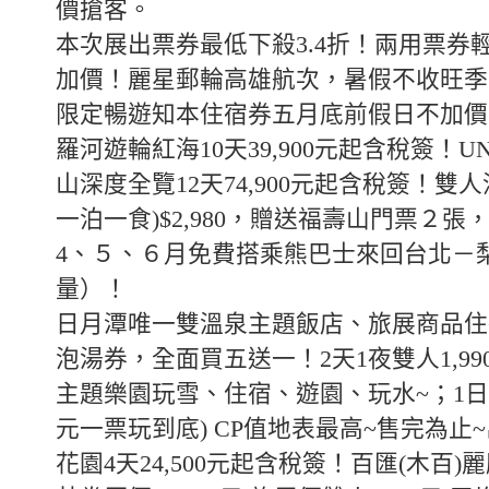
價搶客。
本次展出票券最低下殺3.4折！兩用票券
加價！麗星郵輪高雄航次，暑假不收旺季
限定暢遊知本住宿券五月底前假日不加價
羅河遊輪紅海10天39,900元起含稅簽！U
山深度全覽12天74,900元起含稅簽！雙
一泊一食)$2,980，贈送福壽山門票２張，
4、５、６月免費搭乘熊巴士來回台北－
量）！
日月潭唯一雙溫泉主題飯店、旅展商品住
泡湯券，全面買五送一！2天1夜雙人1,99
主題樂園玩雪、住宿、遊園、玩水~；1日
元一票玩到底) CP值地表最高~售完為止
花園4天24,500元起含稅簽！百匯(木百