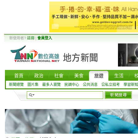
新使用者?
註冊
|
會員登入
首頁
政治
社會
美食
旅遊
生活
新聞總覽
圖片集
最多人瀏覽
民調中心
公共消息
公私立招考
學習新