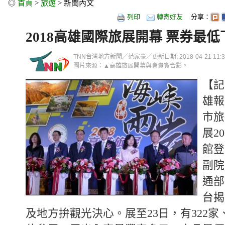
◎
首頁
>
旅遊
> 新聞內文
列印
轉寄好友
分享：
2018高雄國際旅展開幕 票券最低
TNN台灣地方新聞／范家豪／更新日期: 2018-04-21 11:35
圖片來源：▲高雄旅展開幕與會貴賓合影。
【記
雄報
市旅
展2
館登
副院
通部
台揭
及地方拚觀光決心。展至23日，有322家、