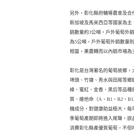
另外，彰化縣府輔導農會及合
新加坡及馬來西亞等國家為主
銷數量約3公噸，戶外葡萄外銷數
為5公噸，戶外葡萄外銷數量則
相當，果農轉而以內銷市場為
彰化是台灣著名的葡萄故鄉，
埤頭、竹塘、秀水與田尾等鄉
峰、蜜紅、金香、黑后等品種
質、維他命（A、B1、B2、B
機成分，對健康助益極大，每
季葡萄產期即將進入尾聲，欲
消費彰化縣產優質葡萄，不但