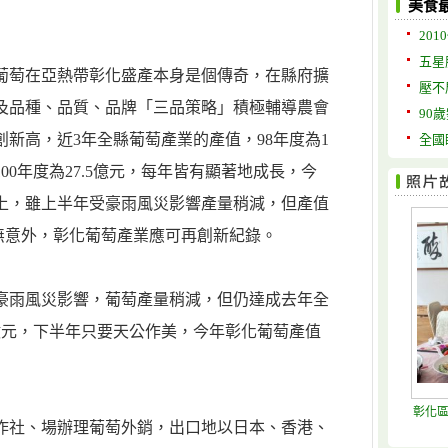
美食
201
五星
葡萄在亞熱帶彰化盛產本身是個傳奇，在縣府擴
壓不
及品種、品質、品牌「三品策略」積極輔導農會
90
新高，近3年全縣葡萄產業的產值，98年度為1
全國
元、100年度為27.5億元，每年皆有顯著地成長，今
以上，雖上半年受豪雨風災影響產量稍減，但產值
如無意外，彰化葡萄產業應可再創新紀錄。
豪雨風災影響，葡萄產量稍減，但仍達成去年全
約20億元，下半年只要天公作美，今年彰化葡萄產值
彰化
作社、場辦理葡萄外銷，出口地以日本、香港、