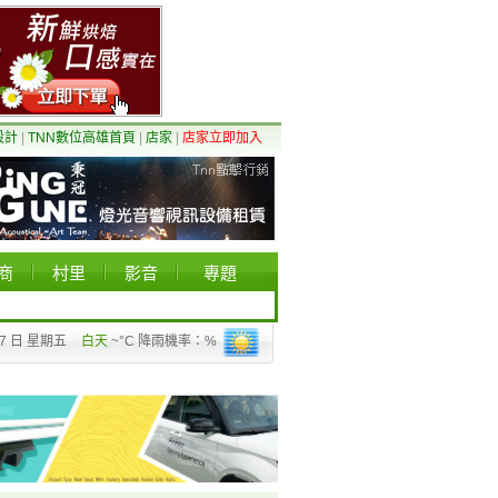
設計
|
TNN數位高雄首頁
|
店家
|
店家立即加入
商
村里
影音
專題
07 日 星期五
白天
~°C 降雨機率：%