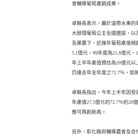
會輔導葡萄產銷成果。
卓縣長表示，屬於溫帶水果的
大辦理葡萄公主全國選拔、以
及果農下，近幾年葡萄產值頻創
5.1億元、99年度為21.8億
年上半年產值預估為20億元
仍達去年全年度之72.7％，
卓縣長指出，今年上半年因受
年產值27.5億元的72.7％
應可再創新高。
另外，彰化縣府輔導農會及合