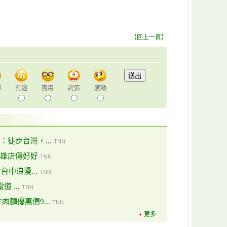
【
回上一頁
】
聊
有趣
實用
誇張
感動
徒步台灣，...
TNN
雄店傳好好
TNN
台中浪漫...
TNN
 ...
TNN
麵優惠價9...
TNN
更多