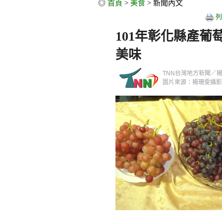
◎
首頁
>
美食
> 新聞內文
列
101年彰化縣產
美味
TNN台灣地方新聞／楊珊雯／
圖片來源：楊珊雯攝影