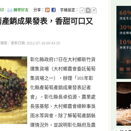
印
轉寄好友
分享：
字級設定：
葡萄產銷成果發表，香甜可口又
更新日期: 2012-07-18 00:43:25
彰化縣政府17日在大村鄉新竹貨
運集貨場（大村鄉農會委託葡萄
集貨場之一），辦理「101年彰
化縣產葡萄產銷成果發表記者
會」，彰化縣長卓伯源、農業處
長張基郁、大村鄉農會總幹事吳
雨水等與會，除了解葡萄產銷裝
運情況外，並說明彰化縣府及農