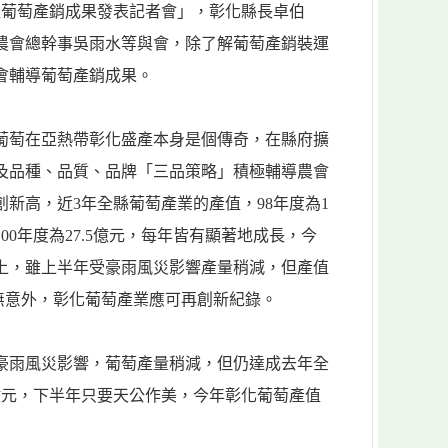
產葡萄產銷成果發表記者會」，彰化縣長卓伯
農會總幹事吳雨水等與會，除了解葡萄產銷裝運
會輔導葡萄產銷成果。
葡萄在亞熱帶彰化盛產本身是個傳奇，在縣府擴
及品種、品質、品牌「三品策略」積極輔導農會
新高，近3年全縣葡萄產業的產值，98年度為1
元、100年度為27.5億元，每年皆有顯著地成長，今
以上，雖上半年受豪雨風災影響產量稍減，但產值
如無意外，彰化葡萄產業應可再創新紀錄。
豪雨風災影響，葡萄產量稍減，但仍達成去年全
約20億元，下半年只要天公作美，今年彰化葡萄產值