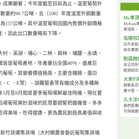
，成果顯著；今年度截至目前為止，溫室葡萄外
量約90.7公噸，去（100）年度溫室外銷數量
My車
為157公噸。其中溫室葡萄因國內售價外銷價格
MyRa
車頂架、
主，因此出口數量略有下降。
佑陽包
白牛皮紙
結合專業
大村、溪湖、埔心、二林、員林、埔鹽、永靖、
耐腐蝕
鎮皆是葡萄產地，年產量佔全國40％，盛產巨
本公司所
經測試合
的葡萄，其營養價值極高，主要含糖類、蛋白
大來行
12、C 、E等）、胡蘿蔔素等有機成分及多種無
銷售各式
爾卡登、
年5月至8月間是夏季葡萄嚐鮮最佳時機，現在夏
久大洋
品嚐葡萄美妙滋味的民眾要趕緊把握機會，多多
我們是專
可供挑選
吃得美味，吃得健康，更為農民創造高產值與收
村鄉新竹貨運集貨場（大村鄉農會委託葡萄集貨場