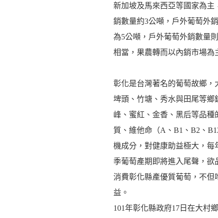
新加坡及馬來西亞等國家為主
銷數量約3公噸，戶外葡萄外銷數
為5公噸，戶外葡萄外銷數量則
相當，果農轉而以內銷市場為
彰化是台灣著名的葡萄故鄉，
埤頭、竹塘、秀水與田尾等鄉
峰、蜜紅、金香、黑后等品種
質、維他命（A、B1、B2、B
機成分，對健康助益極大，每
季葡萄產期即將進入尾聲，欲
消費彰化縣產優質葡萄，不但
益。
101年彰化縣政府17日在大