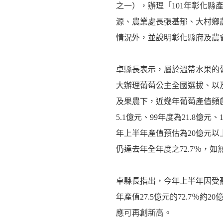
之一），辦理「101年彰化縣
源、農業處長張基郁、大村鄉
情況外，並說明彰化縣府及農
卓縣長表示，屬於溫帶水果的
大辦理葡萄公主全國選拔、以
及果農下，近幾年葡萄產值頻創
5.1億元、99年度為21.8億
年上半年產值預估為20億元
仍達去年全年度之72.7％，
卓縣長指出，今年上半年因受
年產值27.5億元的72.7％
應可再創新高。