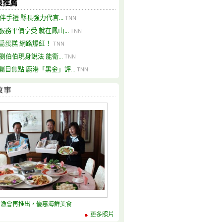
最推薦
0伴手禮 縣長強力代言...
TNN
服務平價享受 就在鳳山...
TNN
扁蛋糕 網路爆紅！
TNN
歲劉伯伯現身說法 能衛...
TNN
矚目焦點 鹿港「黑金」評...
TNN
區漁會再推出，優惠海鮮美食
更多照片