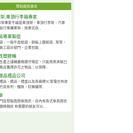
贊助廠商廣告
頂架,車頂行李箱專家
ck車架專家不論是車頂架、車頂行李架、汽車
自行車攜車架、拖車式自...
裝專業製造
袋、一般牛皮紙袋、銅板上膜紙袋...等等，
美工設計部門，企業包裝...
性塑膠桶
生產之儲桶嚴格遵守規定，只能用來承裝已
格且獲得許可之物品；以保障...
贈品禮品公司
禮品，贈品，禮盒以及各廠牌3C家電也有皮
竹炭系列、鱷魚、紅螞蟻等...
傘
門批發製造雨傘雨衣，店內有各式傘具雨衣
價格親民 有需要的朋友可以...