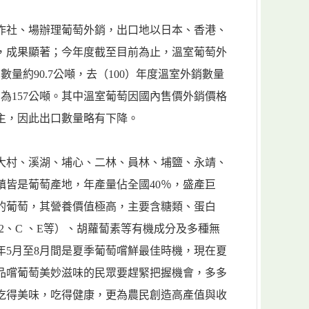
作社、場辦理葡萄外銷，出口地以日本、香港、
，成果顯著；今年度截至目前為止，溫室葡萄外
量約90.7公噸，去（100）年度溫室外銷數量
為157公噸。其中溫室葡萄因國內售價外銷價格
主，因此出口數量略有下降。
大村、溪湖、埔心、二林、員林、埔鹽、永靖、
鎮皆是葡萄產地，年產量佔全國40％，盛產巨
的葡萄，其營養價值極高，主要含糖類、蛋白
12、C 、E等）、胡蘿蔔素等有機成分及多種無
年5月至8月間是夏季葡萄嚐鮮最佳時機，現在夏
品嚐葡萄美妙滋味的民眾要趕緊把握機會，多多
吃得美味，吃得健康，更為農民創造高產值與收