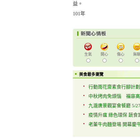
益。
101年
生氣
開心
傷心
無
美食最多瀏覽
行動雨花齋素食行腳計劃：
中秋烤肉免煩惱 福容高
九瀧唐景觀宴會餐廳 5/27
疫情升瘟 綠色環保 蔬食當道
老董牛肉麵登場 開幕慶牛肉