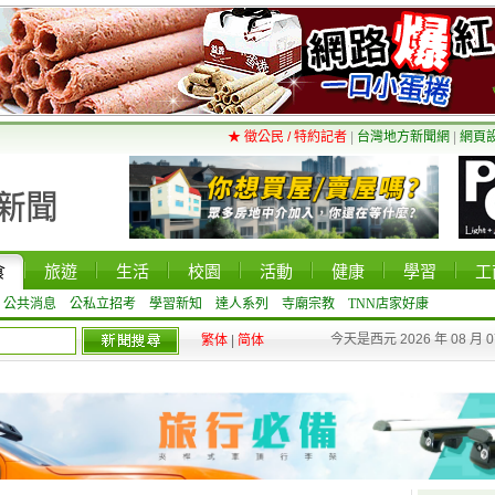
★ 徵公民 / 特約記者
|
台灣地方新聞網
|
網頁
食
旅遊
生活
校園
活動
健康
學習
工
公共消息
公私立招考
學習新知
達人系列
寺廟宗教
TNN店家好康
今天是西元 2026 年 08 月 
繁体
|
简体