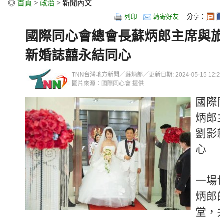
◎
首頁
>
政治
> 新聞內文
列印
轉寄好友
分享：
國際同心會總會長蘇炳郎主席與
新婚誌囍永結同心
TNN台灣地方新聞／蘇炳郎／更新日期: 2024-05-15 12:22
圖片來源：國際同心會 提供
國際
炳郎
劉影
心
一場
炳郎
堂，