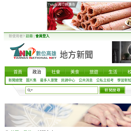
新使用者?
註冊
|
會員登入
首頁
政治
社會
美食
旅遊
生活
新聞總覽
圖片集
最多人瀏覽
民調中心
公共消息
公私立招考
學習新