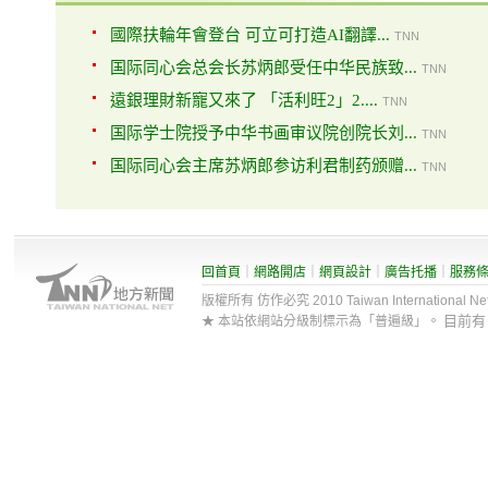
國際扶輪年會登台 可立可打造AI翻譯...
TNN
国际同心会总会长苏炳郎受任中华民族致...
TNN
遠銀理財新寵又來了 「活利旺2」2....
TNN
国际学士院授予中华书画审议院创院长刘...
TNN
国际同心会主席苏炳郎参访利君制药颁赠...
TNN
回首頁
｜
網路開店
｜
網頁設計
｜
廣告托播
｜
服務
版權所有 仿作必究 2010 Taiwan International Net Co
目前
★ 本站依網站分級制標示為「普遍級」。