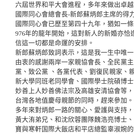
六屆世界和平大會進程，多年來做出卓越
國際同心會總會長-新郎蘇炳郎主席的得
國際同心會已歷至第四十九年，猶如一條
976年的龍年開始，這對新人的新婚亦恰
信這一切都是命運的安排。
新郎蘇炳郎致詞表示，這是我一生中唯一
由衷的感謝兩岸一家親協會長、全民黨主
黨、致公黨 、各黨代表、劉復民親家、
新大學同班老同學會、國際學士院碩博士
妙善上人妙善佛法宗及高雄安清協會等，
台灣各地值慶母親節的同時，趕來參加。
多年來對炳郎一路的關心、愛護與支持，
黃大洧弟兄、和沈欣蓉團隊魏浩亮博士、
寶與寒軒国際大飯店和平店總監辜淑婉的