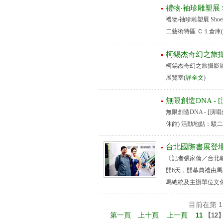
禮物‧袖珍雕塑展 Shoeb
禮物‧袖珍雕塑展 Shoebo
二藝術特區 Ｃ１倉庫(
柯錫杰奇幻之旅
柯錫杰奇幻之旅攝影展 活
展覽室(
詳全文
)
無限創造DNA -
無限創造DNA - [演
休館) 活動地點：駁二藝
台北國際書展登場
〔記者張家倫／台北報
開6天，開幕典禮由
馬總統及主辦單位文化
目前在第 12
第一頁
上十頁
上一頁
11
【
12