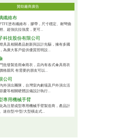
贊助廠商廣告
璃纖維布
PTFE塗布纖維布．膠帶，尺寸穩定、耐彎曲
輕、超強抗拉強度，更可...
子科技股份有限公司
燈具及相關產品創新與設計先驅，擁有多國
，為廣大客戶提供優質照明設...
傘
門批發製造雨傘雨衣，店內有各式傘具雨衣
價格親民 有需要的朋友可以...
限公司
內外演出團隊，台灣室內劇場及戶外演出活
節慶等相關硬體設備設計執行...
型專用機械手臂
化為注塑成型專用機械手臂製造商，產品計
迷你型/中型/大型橫走式...