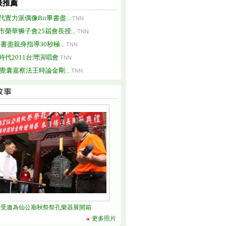
最推薦
代實力派偶像Bii畢書盡...
TNN
市榮華狮子會25屆會長授...
TNN
畢書盡親身指導30秒極...
TNN
時代2011台灣演唱會
TNN
24覺囊嘉察法王時論金剛...
TNN
興受邀為仙公廟秋祭祭孔樂器展開箱
更多照片