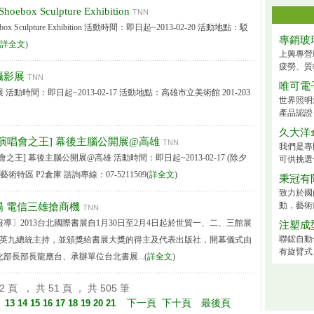
ox Sculpture Exhibition
TNN
x Sculpture Exhibition 活動時間：即日起~2013-02-20 活動地點：駁
專銷玻
詳全文
)
上興專營
疲勞、質
攝影展
TNN
唯可電
動時間：即日起~2013-02-17 活動地點：高雄市立美術館 201-203
世界照明
產品認證
久大洋
 [演唱會之王] 幕後主腦公開展@高雄
TNN
我們是專
唱會之王] 幕後主腦公開展@高雄 活動時間：即日起~2013-02-17 (除夕
可供挑選
術特區 P2倉庫 諮詢專線：07-5211509(
詳全文
)
秉冠有
致力於國
動，藝術
 電信三雄搶商機
TNN
導〕2013台北國際書展自1月30日至2月4日起於世貿一、二、三館展
注塑成
聯鋐自動
馬英九總統主持，並頒獎給書展大獎的得主及代表出版社，開幕儀式由
有旋臂式、
部長部長龍應台、承辦單位台北書展...(
詳全文
)
 頁 ， 共 51 頁 ， 共 505 筆
下一頁
下十頁
最後頁
】
13
14
15
16
17
18
19
20
21