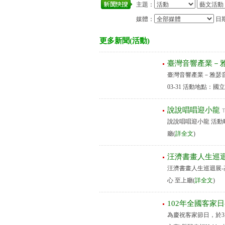
主題：
媒體：
日
更多新聞(活動)
臺灣音響產業－雅
臺灣音響產業－雅瑟音響展
03-31 活動地點：
說說唱唱迎小龍
說說唱唱迎小龍 活動時間
廳(
詳全文
)
汪濟書畫人生巡迴
汪濟書畫人生巡迴展-高雄
心 至上廳(
詳全文
)
102年全國客家日
為慶祝客家節日，於3