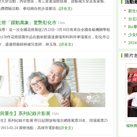
ka尞天穿活動，內容豐富，有三星蔥油餅競賽、甜粄補天穿及客家粄、
活動
費體驗活動、拳頭姆自然步道樂活...(
詳全文
)
新生
台北
主燈「躍動萬象」驚艷彰化市
TNN
Bii
導〕這一次全國花燈展從2月22日~3月10日有來自全國各級機關學校
少女
約150件花燈競賽作品在藝術館週邊廣場和利和停車場展出，彰化市公
20
，盛邀燈藝師林健兒老師，林玉珠...(
詳全文
)
失與重生】系列紀錄片影展
TNN
重生】系列紀錄片影展 即日起開放每場次網路索票10名、現場索票25
楊秋
013-02-24 展映地點：高雄市電影館(
詳全文
)