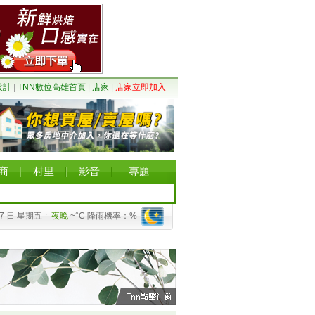
設計
|
TNN數位高雄首頁
|
店家
|
店家立即加入
商
村里
影音
專題
07 日 星期五
夜晚
~°C 降雨機率：%