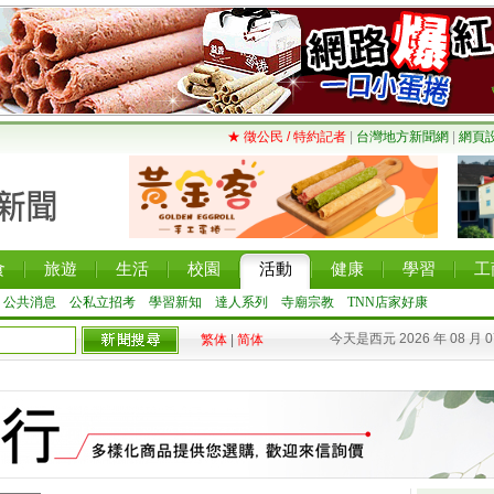
★ 徵公民 / 特約記者
|
台灣地方新聞網
|
網頁
食
旅遊
生活
校園
活動
健康
學習
工
公共消息
公私立招考
學習新知
達人系列
寺廟宗教
TNN店家好康
今天是西元 2026 年 08 月 
繁体
|
简体