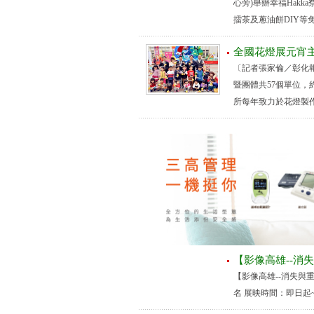
心旁)舉辦幸福Hak
擂茶及蔥油餅DIY等免
全國花燈展元宵
〔記者張家倫／彰化報
暨團體共57個單位，
所每年致力於花燈製作
【影像高雄--消
【影像高雄--消失與
名 展映時間：即日起~2