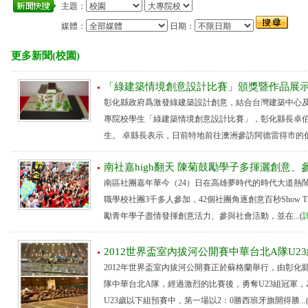
主題：
媒體：
日期：
更多新聞(校園)
「綠建築情境創意設計比賽」頒獎暨作品展
彰化縣政府爲激發綠建築設計創意，結合台灣建築中心
專院校學生「綠建築情境創意設計比賽」，彰化縣長卓伯
生。 卓縣長表示，日前特地前往澳洲參訪阿德雷得市的低碳
南社嘉high翻天 陳菊鼓勵學子多揮灑創意、
南區社團嘉年華今（24）日在高雄夢時代的時代大道熱鬧
職學校社團3千多人參加，42個社團角逐創意百秒Show 
勵青年學子盡情發揮創意活力、參與社會活動，並在...(
2012世界盃室內拔河公開賽中華台北A隊U2
2012年世界盃室內拔河公開賽正於蘇格蘭舉行，由彰化
隊中華台北A隊，經過激烈的比賽後，勇奪U23組冠軍，
U23歲以下組預賽中，第一場以2：0勝西班牙旗開得勝...